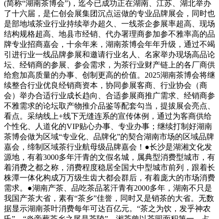
(简称“湖南茶博会”)，迄今已成功正在湖南、江苏、湖北举办
了十六届，是仁创会展集团沉点运做的专业品牌展会，同时也
是部地域茶业行业持续举办超久、一线茶企参展率超高、现场
结构规格超高、地县市经销、代办署理商参加参不雅率高的品
牌专业招商嘉会，十余年来，湖南茶博会年年升级，通过不竭
引进行业一线品牌参展和邀请行业名人、名家举办现场高品论
坛、经销商的参展、参会需求，为茶行业财产链上的各厂商供
给愈加高质量的办事、创制更高的价值。2025湖南茶博会将继
续整合行业优良经销商资本，协同参展客商、行业协会（商
会）举办合适行业成长趋向、合适参展商推广需求、经销商参
不雅需求的论坛取产物推介品鉴等配套勾当，提拔展会亮点、
看点。采纳线上+线下无缝连系的宣传体例，通过为客商供给
个性化、人道化的VIP贴心办事、专业办事；继续打制好湖南
茶博会做为区域“专业化、品牌化”的契合湖南市场的区域品牌
嘉会，缔制区域茶行业航母级品牌嘉会！●长沙是湖湘文化发
源地，有着3000多年汗青的文假名城，属典型消费型城市，有
着消费之都之称，消费程度稳居全国大中型城市前列，跟着长
株潭一体化构成万万级生齿大都会群后，有着庞大的市场消费
需求。●湖南产茶、品吃茶品茗汗青有2000多年，湖南不只是
我国产茶大省，素有“茶乡”佳誉，同时又是销茶的大省。无数
据显示湖南茶叶消费每年可达百亿元。“茶之为饮，发乎神农
氏”，“炎帝葬茶乡之尾是茶陵”。湘茶曾以茶园面积第一、占