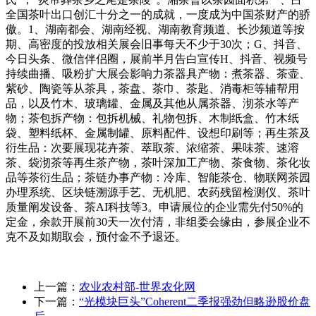
全国茶叶出口创汇十分之一的成就，一度成为中国茶财产的骄
傲。1、湖南都会、湖南经视、湖南教育频道、长沙频道等按
期、高密度的投放相关展会旧事每天不少于30次；G、抖音、
今日头条、微信伴侣圈，展前半月告白宣传H、抖音、视频号
持续曲播、吸粉扩大展会影响力茶器具产物：煮茶器、茶壶、
紫砂、陶瓷等从茶具，茶盘、茶巾、茶匙、消毒柜等辅帮用
品，以及竹木、玻璃罐、金属及其他从属茶器、沏茶水等产
物；茶包拆产物：包拆机械、礼物包拆、木制纸盒、竹木纸
袋、塑料纸杯、金属制罐、原料配件、设想印刷等；再生茶及
衍生品：次要展现花卉茶、萃取茶、浓缩茶、果味茶、速溶
茶、袋沏茶等再生茶产物，茶叶深加工产物、茶食物、茶化妆
品等茶衍生品；茶链办事产物：冷库、智能茶仓、物联网茶园
办理系统、区块链溯源手艺、无机肥、农药残留检测仪、茶叶
质量阐发设备、茶AI科技等3。申请展位的企业需先付50%的
定金，余款开展前30天一次付清，非组委会缘由，参展企业不
克不及如期取会，预付金不予退还。
上一篇：
农业农村部-世界农化网
下一篇：
“光模块巨头”Coherent二季报强劲但略逊股价盘