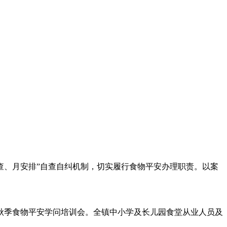
、月安排”自查自纠机制，切实履行食物平安办理职责。以案
秋季食物平安学问培训会。全镇中小学及长儿园食堂从业人员及