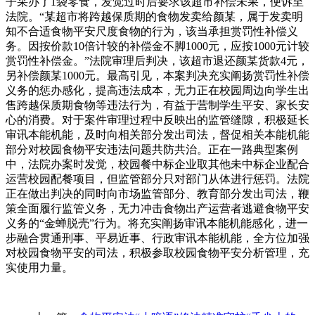
子采办了1袋零食，发觉过时后要求该超市补偿未果，便诉至
法院。“某超市将跨越保质期的食物发卖给颜某，属于发卖明
知不合适食物平安尺度食物的行为，该当承担赏罚性补偿义
务。因按价款10倍计较的补偿金不脚1000元，应按1000元计较
赏罚性补偿金。”法院审理后判决，该超市退还颜某货款4元，
另补偿颜某1000元。最高引见，本案判决充实阐扬赏罚性补偿
义务的惩办感化，提高违法成本，无力正在校园周边向学生出
售跨越保质期食物等违法行为，有益于营制学生平安、家长安
心的消费。对于案件审理过程中反映出的监管缝隙，积极延长
审讯本能机能，及时向相关部分发出司法，督促相关本能机能
部分对校园食物平安违法问题共防共治。正在一路典型案例
中，法院办案时发觉，校园餐中标企业取其他未中标企业配合
运营校园配餐项目，但监管部分只对部门从体进行惩罚。法院
正在做出判决的同时向市场监管部分、教育部分发出司法，鞭
策全面履行监管义务，无力冲击食物出产运营者逃避食物平安
义务的“金蝉脱壳”行为。将充实阐扬审讯本能机能感化，进一
步融合贯通刑事、平易近事、行政审讯本能机能，全方位加强
对校园食物平安的司法，积极参取校园食物平安分析管理，充
实使用力量。