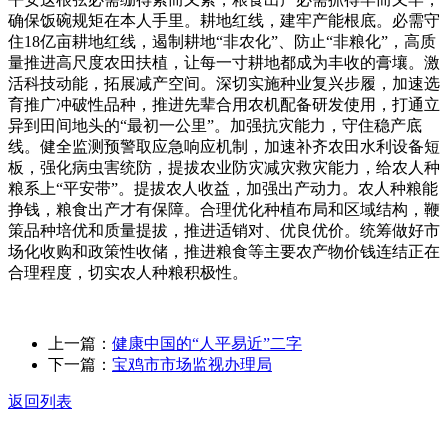
确保饭碗规矩在本人手里。耕地红线，建牢产能根底。必需守
住18亿亩耕地红线，遏制耕地“非农化”、防止“非粮化”，高质
量推进高尺度农田扶植，让每一寸耕地都成为丰收的膏壤。激
活科技动能，拓展减产空间。深切实施种业复兴步履，加速选
育推广冲破性品种，推进先辈合用农机配备研发使用，打通立
异到田间地头的“最初一公里”。加强抗灾能力，守住稳产底
线。健全监测预警取应急响应机制，加速补齐农田水利设备短
板，强化病虫害统防，提拔农业防灾减灾救灾能力，给农人种
粮系上“平安带”。提拔农人收益，加强出产动力。农人种粮能
挣钱，粮食出产才有保障。合理优化种植布局和区域结构，鞭
策品种培优和质量提拔，推进适销对、优良优价。统筹做好市
场化收购和政策性收储，推进粮食等主要农产物价钱连结正在
合理程度，切实农人种粮积极性。
上一篇：
健康中国的“人平易近”二字
下一篇：
宝鸡市市场监视办理局
返回列表