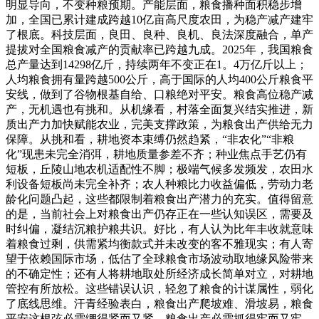
明显导向，不变种粮预期。产能层面，粮食播种面积稳步增
加，全国已累计建成跨越10亿亩高尺度农田，为稳产减产建牢
了根底。科技层面，良田、良种、良机、良法深度融合，单产
提拔对全国粮食减产的贡献率已跨越九成。2025年，我国粮食
总产量达到14298亿斤，持续两年不变正在1。4万亿斤以上；
人均粮食拥有量跨越500公斤，高于国际的人均400公斤粮食平
安线，做到了谷物根基自给、口粮绝对平安。粮食高位稳产减
产，无机遇也有挑和。从机缘看，村落全面复兴结实推进，新
质出产力加快赋能农业，完美支撑政策，为粮食出产供给无力
保障。从挑和看，耕地资本束缚仍然趋紧，“非农化”“非粮
化”现患未完全消弭，耕地质量参差不齐；种业焦点手艺仍有
短板，丘陵山地农机适配性不脚；极端气候多发频发，农田水
利设备短板尚未完全补齐；农人种粮比力收益偏低，劳动力老
龄化问题凸起，这些都限制着粮食出产潜力的充实。值得留意
的是，当前社会上对粮食出产仍存正在一些认知误区，需要及
时纠偏，凝结沉粮护粮共识。好比，有人认为比年丰收就意味
着粮食过剩，供需紧均衡款式并未改变的客不雅现实；有人寄
望于依赖国际市场，低估了全球粮食市场波动取地缘风险带来
的不确定性；还有人将耕地取处所经济成长简单对立，对耕地
管控有所放松。这些错误认识，轻忽了粮食的计谋属性，弱化
了底线思维。汗青经验表白，粮食出产爬坡难、滑坡易，粮食
平安这根弦必需绷得紧而又紧，粮食出产必需抓得牢而又牢，