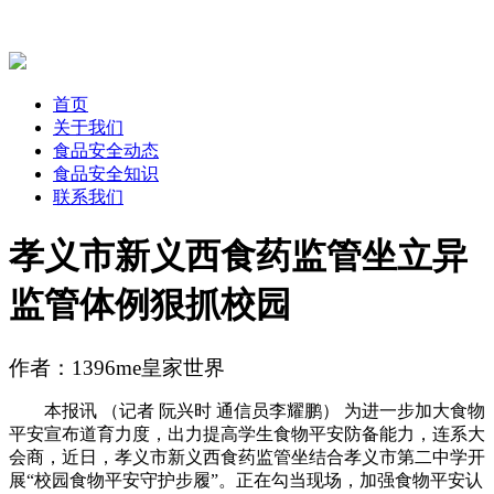
首页
关于我们
食品安全动态
食品安全知识
联系我们
孝义市新义西食药监管坐立异
监管体例狠抓校园
作者：1396me皇家世界
本报讯 （记者 阮兴时 通信员李耀鹏） 为进一步加大食物
平安宣布道育力度，出力提高学生食物平安防备能力，连系大
会商，近日，孝义市新义西食药监管坐结合孝义市第二中学开
展“校园食物平安守护步履”。正在勾当现场，加强食物平安认