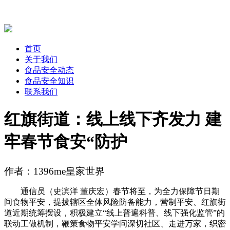
首页
关于我们
食品安全动态
食品安全知识
联系我们
红旗街道：线上线下齐发力 建
牢春节食安“防护
作者：1396me皇家世界
通信员（史滨洋 董庆宏）春节将至，为全力保障节日期
间食物平安，提拔辖区全体风险防备能力，营制平安、红旗街
道近期统筹摆设，积极建立“线上普遍科普、线下强化监管”的
联动工做机制，鞭策食物平安学问深切社区、走进万家，织密