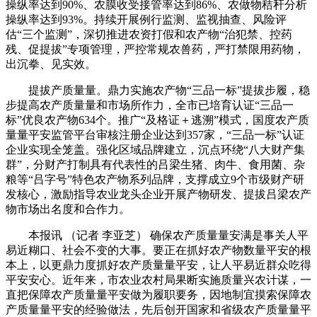
操纵率达到90%、农膜收受接管率达到86%、农做物秸秆分析
操纵率达到93%。持续开展例行监测、监视抽查、风险评
估“三个监测”，深切推进农资打假和农产物“治犯禁、控药
残、促提拔”专项管理，严控常规农兽药，严打禁限用药物，
出沉拳、见实效。
提拔产质量量。鼎力实施农产物“三品一标”提拔步履，稳
步提高农产质量量和市场所作力，全市已培育认证“三品一
标”优良农产物634个。推广“及格证＋逃溯”模式，国度农产质
量量平安监管平台审核注册企业达到357家，“三品一标”认证
企业实现全笼盖。强化区域品牌建立，沉点环绕“八大财产集
群”，分财产打制具有代表性的吕梁生猪、肉牛、食用菌、杂
粮等“吕字号”特色农产物系列品牌，支撑成立9个市级财产研
发核心，激励指导农业龙头企业开展产物研发、提拔吕梁农产
物市场出名度和合作力。
本报讯 （记者 李亚芝） 确保农产质量量安满是事关人平
易近糊口、社会不变的大事。要正在抓好农产物数量平安的根
本上，以更鼎力度抓好农产质量量平安，让人平易近群众吃得
平安安心。近年来，市农业农村局果断实施质量兴农计谋，一
直把保障农产质量量平安做为履职要务，因地制宜摸索保障农
产质量量平安的经验做法，先后创开国家和省级农产质量量平