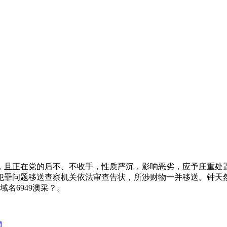
且正在党的后不、不收手，性质严沉，影响恶劣，应予庄重处置
犯罪问题移送查察机关依法审查告状，所涉财物一并移送。钟天
域名6949澳采？。
物