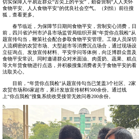
切实保障人平易近群众“舌尖上的平安”，勤奋营制“人人关怀
食物平安、人人食物平安”的优良社会空气。（刘怯）前往搜
狐，查看更多。
春节临近，为保障节日期间食物平安，营制安心消费，日
前，四川省泸州市泸县市场监管局组织开展“年货你点我检”从
题宣传勾当，鞭策社会配合参取食物平安管理。工做人员深切
人流稠密的农贸市场、大型超市等消费沉点场合，通过现场设
立征询点、发放宣传材料、平安学问等体例，向泛博群众普及
食物平安常识。同时邀请群众对米面油、肉蛋奶、蔬果、糕点
等大年货食物进行点选，并积极搜集消费者关于食物平安的看
法取关心。
目前，“年货你点我检”从题宣传勾当已笼盖3个社区、2家
农贸市场和6家超市，累计发放宣传材料500余份。通过线
上“你点我检”搜集系统收受接管无效问卷200余份。