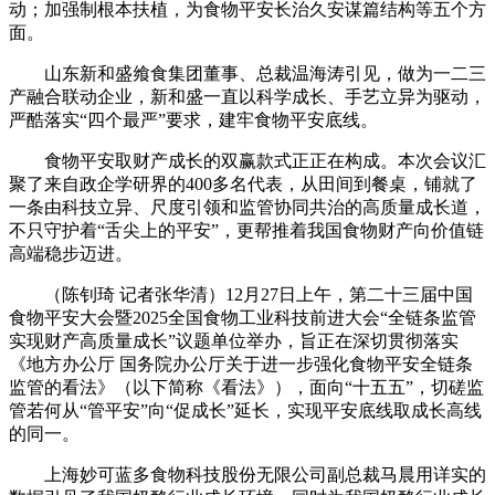
动；加强制根本扶植，为食物平安长治久安谋篇结构等五个方
面。
山东新和盛飨食集团董事、总裁温海涛引见，做为一二三
产融合联动企业，新和盛一直以科学成长、手艺立异为驱动，
严酷落实“四个最严”要求，建牢食物平安底线。
食物平安取财产成长的双赢款式正正在构成。本次会议汇
聚了来自政企学研界的400多名代表，从田间到餐桌，铺就了
一条由科技立异、尺度引领和监管协同共治的高质量成长道，
不只守护着“舌尖上的平安”，更帮推着我国食物财产向价值链
高端稳步迈进。
（陈钊琦 记者张华清）12月27日上午，第二十三届中国
食物平安大会暨2025全国食物工业科技前进大会“全链条监管
实现财产高质量成长”议题单位举办，旨正在深切贯彻落实
《地方办公厅 国务院办公厅关于进一步强化食物平安全链条
监管的看法》（以下简称《看法》），面向“十五五”，切磋监
管若何从“管平安”向“促成长”延长，实现平安底线取成长高线
的同一。
上海妙可蓝多食物科技股份无限公司副总裁马晨用详实的