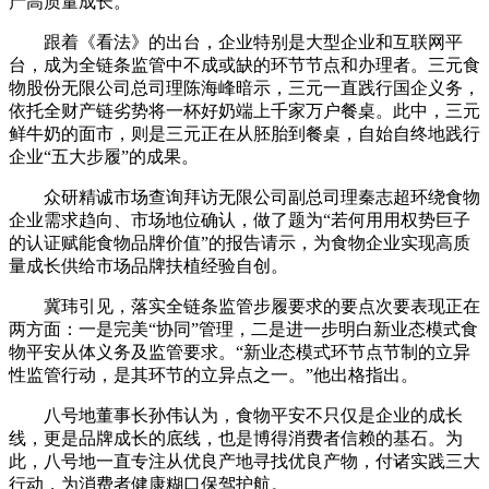
产高质量成长。
跟着《看法》的出台，企业特别是大型企业和互联网平
台，成为全链条监管中不成或缺的环节节点和办理者。三元食
物股份无限公司总司理陈海峰暗示，三元一直践行国企义务，
依托全财产链劣势将一杯好奶端上千家万户餐桌。此中，三元
鲜牛奶的面市，则是三元正在从胚胎到餐桌，自始自终地践行
企业“五大步履”的成果。
众研精诚市场查询拜访无限公司副总司理秦志超环绕食物
企业需求趋向、市场地位确认，做了题为“若何用用权势巨子
的认证赋能食物品牌价值”的报告请示，为食物企业实现高质
量成长供给市场品牌扶植经验自创。
冀玮引见，落实全链条监管步履要求的要点次要表现正在
两方面：一是完美“协同”管理，二是进一步明白新业态模式食
物平安从体义务及监管要求。“新业态模式环节点节制的立异
性监管行动，是其环节的立异点之一。”他出格指出。
八号地董事长孙伟认为，食物平安不只仅是企业的成长
线，更是品牌成长的底线，也是博得消费者信赖的基石。为
此，八号地一直专注从优良产地寻找优良产物，付诸实践三大
行动，为消费者健康糊口保驾护航。