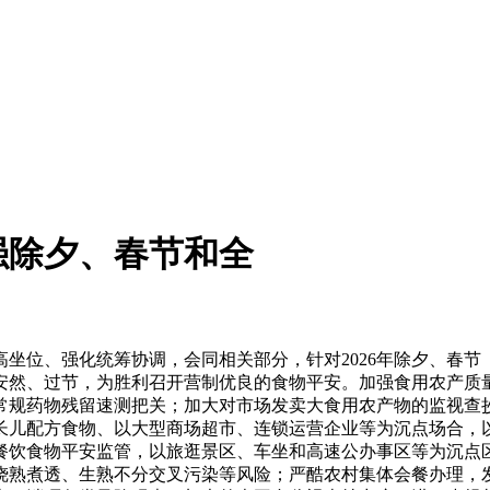
强除夕、春节和全
位、强化统筹协调，会同相关部分，针对2026年除夕、春节（
安然、过节，为胜利召开营制优良的食物平安。加强食用农产质
常规药物残留速测把关；加大对市场发卖大食用农产物的监视查
长儿配方食物、以大型商场超市、连锁运营企业等为沉点场合，
餐饮食物平安监管，以旅逛景区、车坐和高速公办事区等为沉点
烧熟煮透、生熟不分交叉污染等风险；严酷农村集体会餐办理，