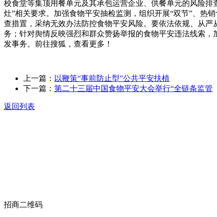
校食堂等集顶用餐单元及其承包运营企业、供餐单元的风险排查
灶”相关要求。加强食物平安抽检监测，组织开展“双节”、热
查措置，采纳无效办法防控食物平安风险。要依法依规、从严
务；针对舆情反映强烈和群众赞扬举报的食物平安违法线索，
发事务。前往搜狐，查看更多！
上一篇：
以鞭策“事前防止型”公共平安扶植
下一篇：
第二十三届中国食物平安大会举行“全链条监管
返回列表
关于我们
食品安全动态
食品安全知识
联系我们
招商二维码