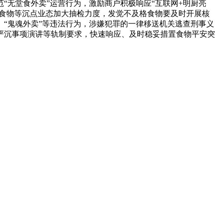
“无堂食外卖”运营行为，激励商户积极响应“互联网+明厨亮
卖食物等沉点业态加大抽检力度，发觉不及格食物要及时开展核
“鬼魂外卖”等违法行为，涉嫌犯罪的一律移送机关逃查刑事义
严沉事项演讲等轨制要求，快速响应、及时稳妥措置食物平安突