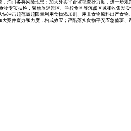
，消弭各类风险现患；加大外卖平台监视查抄力度，进一步规范
销食物专项抽检，聚焦旅逛景区、学校食堂等沉点区域和收集发
从快冲击超范畴超限量利用食物添加剂、用非食物原料出产食物、
加大案件查办和力度，构成效应；严酷落实食物平安应急值班、