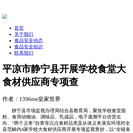
首页
关于我们
食品安全动态
食品安全知识
联系我们
平凉市静宁县开展学校食堂大
食材供应商专项查
作者：1396me皇家世界
静宁县市场监视办理局结合县教育局，聚焦学校食堂面
粉、食用动物油、调味品、乳成品，电子逃溯平台供货去
向、“两个义务”自查等沉点食材品类及从体义务落实环境对全
县范畴内4家学校大食材供应商开展专项监视查抄，以“全链条