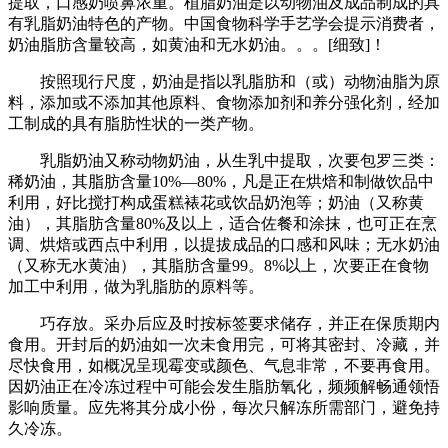
提取，口感奶喷鼻浓重。植脂奶油是以动物油及成品制成的具
有乳脂奶油特色的产物。中国食物科学手艺学会提示消费者，
奶油脂肪含量较高，如黄油和无水奶油。。。[细致]！
按照现行尺度，奶油是指以乳脂肪和（或）动物油脂为原
料，添加或不添加其他原料、食物添加剂和养分强化剂，经加
工制成的具有脂肪性状的一类产物。
乳脂奶油又称动物奶油，从生乳中提取，次要包罗三类：
稀奶油，其脂肪含量10%—80%，凡是正在烘焙和制做饮品中
利用，好比搅打构成蛋糕裱花或饮品奶泡等；奶油（又称黄
油），其脂肪含量80%及以上，适合佐餐和涂抹，也可正在烹
调、烘焙或西点中利用，以提拔成品的口感和风味；无水奶油
（又称无水黄油），其脂肪含量99。8%以上，次要正在食物
加工中利用，做为乳脂肪的原料等。
巧存放。采办后应及时按标签要求储存，并正在保质期内
食用。开封后的奶油如一次未食用完，可将其密封、冷藏，并
尽快食用，如概况呈现霉变或颜色、气息非常，不要再食用。
因奶油正在冷冻过程中可能会发生脂肪氧化，频频解畅通领悟
影响质量。应先将其分成小份，每次只解冻所需部门，避免持
久冷冻。