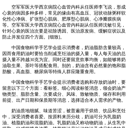
空军军医大学西京病院心血管内科从任医师李飞说，形成
心衰的病因多种多样，常见的缘由有高血压、冠状动脉粥样软
化性心净病、扩张型心肌病、肥厚型心肌病、心净瓣膜疾病
等。空军军医大学西京病院心血管内科副从任医师沈敏引见，
针对心衰的医治次要是祛除诱因、医治原发病、缓解症状以及
防止并发症四个方面。[细致]。
中国食物科学手艺学会提示消费者，奶油脂肪含量较高，
因而食用奶油时要恰当削减烹饪油的摄入量，每人每天油的总
摄入量不跨越30克为宜。同时还要留意炊事均衡，如能够将奶
油取生果、茶叶等搭配食用。别的，奶油含有必然量的饱和脂
肪酸，高血脂、糖尿病等特殊人群应隆重食用。
中国食物科学手艺学会提示消费者选购和存放奶油时，要
留意以下三个方面：看标签。细心阅读标签消息，领会奶油产
物类型、脂肪含量、次要成分、风味、致敏物质、储存和利用
前提、出产日期和保质期等消息，选择适合本人需求的产物。
奶油质地细腻、味道苦涩，被普遍用于烘焙、饮品和烹饪
中，深受消费者喜爱。按原料来历分歧，奶油可分为乳脂奶
油、植脂奶油和混脂奶油。乳脂奶油又称动物奶油，从生乳中