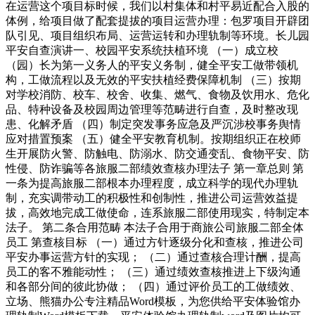
在运营这个项目标时候，我们以村集体和村平易近配合入股的
体例，给项目做了配套提拔的项目运营办理：包罗项目开辟团
队引见、项目组织布局、运营运转和办理轨制等环境。长儿园
平安自查演讲一、校园平安系统扶植环境 （一）成立校
（园）长为第一义务人的平安义务制，健全平安工做带领机
构，工做流程以及无效的平安扶植经费保障机制 （三）按期
对学校消防、校车、校舍、收集、燃气、食物及饮用水、危化
品、特种设备及校园周边管理等范畴进行自查，及时整改现
患、化解矛盾 （四）制定突发事务应急及严沉涉校事务舆情
应对措置预案 （五）健全平安教育机制。按期组织正在校师
生开展防火警、防触电、防溺水、防交通变乱、食物平安、防
性侵、防诈骗等各旅服二部绩效查核办理法子 第一章总则 第
一条为提高旅服二部根本办理程度，成立科学的现代办理轨
制，充实调带动工的积极性和创制性，推进公司运营效益提
拔，高效地完成工做使命，连系旅服二部使用现实，特制定本
法子。 第二条合用范畴 本法子合用于商旅公司旅服二部全体
员工 第查核目标 （一）通过方针逐级分化和查核，推进公司
平安办事运营方针的实现； （二）通过查核合理计酬，提高
员工的客不雅能动性； （三）通过绩效查核推进上下级沟通
和各部分间的彼此协做； （四）通过评价员工的工做绩效、
立场、熊猫办公专注精品Word模板，为您供给平安体验馆办