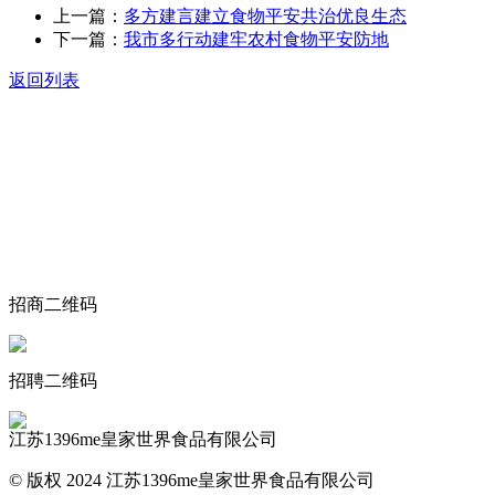
上一篇：
多方建言建立食物平安共治优良生态
下一篇：
我市多行动建牢农村食物平安防地
返回列表
关于我们
食品安全动态
食品安全知识
联系我们
招商二维码
招聘二维码
江苏1396me皇家世界食品有限公司
© 版权 2024 江苏1396me皇家世界食品有限公司