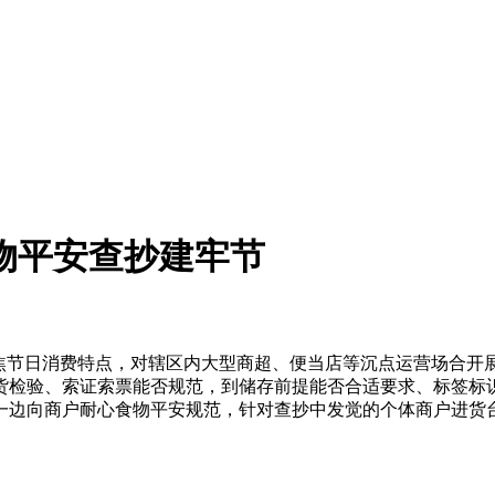
物平安查抄建牢节
聚焦节日消费特点，对辖区内大型商超、便当店等沉点运营场合开
货检验、索证索票能否规范，到储存前提能否合适要求、标签标
一边向商户耐心食物平安规范，针对查抄中发觉的个体商户进货