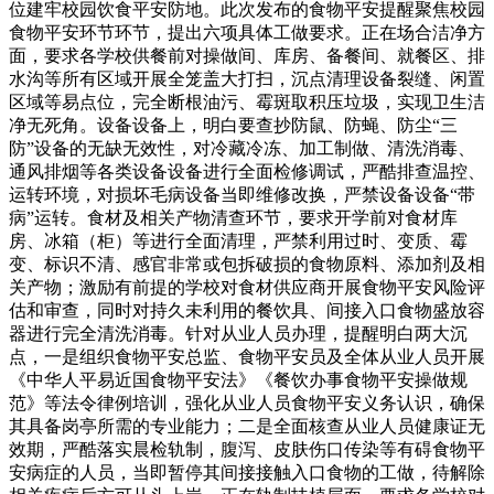
位建牢校园饮食平安防地。此次发布的食物平安提醒聚焦校园
食物平安环节环节，提出六项具体工做要求。正在场合洁净方
面，要求各学校供餐前对操做间、库房、备餐间、就餐区、排
水沟等所有区域开展全笼盖大打扫，沉点清理设备裂缝、闲置
区域等易点位，完全断根油污、霉斑取积压垃圾，实现卫生洁
净无死角。设备设备上，明白要查抄防鼠、防蝇、防尘“三
防”设备的无缺无效性，对冷藏冷冻、加工制做、清洗消毒、
通风排烟等各类设备设备进行全面检修调试，严酷排查温控、
运转环境，对损坏毛病设备当即维修改换，严禁设备设备“带
病”运转。食材及相关产物清查环节，要求开学前对食材库
房、冰箱（柜）等进行全面清理，严禁利用过时、变质、霉
变、标识不清、感官非常或包拆破损的食物原料、添加剂及相
关产物；激励有前提的学校对食材供应商开展食物平安风险评
估和审查，同时对持久未利用的餐饮具、间接入口食物盛放容
器进行完全清洗消毒。针对从业人员办理，提醒明白两大沉
点，一是组织食物平安总监、食物平安员及全体从业人员开展
《中华人平易近国食物平安法》《餐饮办事食物平安操做规
范》等法令律例培训，强化从业人员食物平安义务认识，确保
其具备岗亭所需的专业能力；二是全面核查从业人员健康证无
效期，严酷落实晨检轨制，腹泻、皮肤伤口传染等有碍食物平
安病症的人员，当即暂停其间接接触入口食物的工做，待解除