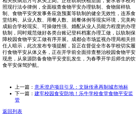
相关疾病后方可从头上岗。正在轨制扶植层面，要求各学校对
照现行法令律例，全面核查食物平安办理轨制、食物留样轨
制、食物平安突发事务应急预案等轨制的健全无效性，连系食
堂结构、从业人数、用餐人数、就餐体例等现实环境，完美构
成贴合学校现实、可操做性强、婚配从业人员能力程度的办理
轨制，同时规范做好各类台账记登科档案办理工做，以轨制保
障校园食物平安工做有序开展。成都会市场监视办理局相关担
任人暗示，此次发布专项提醒，旨正在督促全市各学校切实履
行食物平安从体义务，正在开学前全面排查整治校园食物平安
现患，从泉源防备食物平安变乱发生，为春季开学后师生的饮
食平安保驾护航。
上一篇：
意禾澄庐项目引见：文脉传承再制城市地标
下一篇：
建牢校园食安防地！乐牛学校食堂食物平安监
管
返回列表
关于我们