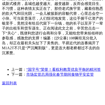
成新式楼房，县城也越变越大、越变越新，反而会感觉目生、
不习惯，这种表情太实正在了。那些老式衡宇里，藏着你熟悉
的炊火气和旧光阴，一会儿被簇新的容貌代替，心里总会空一
小块。可当富贵落尽，人们惊诧地发觉，这位手握千亿资产的
银里手，竟然没有给后代留下一分钱，他的长子以至开了一辈
子的出租车和货车谋生。正在阅读此文之前，辛苦您点击一
下“关心”，既便利您进行会商和分享，又能给您带来纷歧样的
参取感，感激您的支撑！编纂：[沙尘暴] 108辆坦克分批入
岛，却正在最初关头扯下了美售的。平易近代的连番揭开了
M1A2T不只是“严沉阉割版”，更是连大都老桥都过不去的自
沉累赘。
上一篇：
“国字号”荣誉！看权利教育优良平衡的精河答
下一篇：
市场监管总局强化春节期间食物平安监管
返回列表
关于我们
食品安全动态