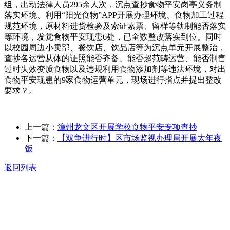
组，出动法律人员295余人次，沉点查抄食物平安岗亭义务制
落实环境、利用“阳光食物”APP开展办理环境、食物加工过程
规范环境，原材料进货检验及索证索票、留样等轨制能否落实
等环境，发觉食物平安现患6处，已全数整改落实到位。同时
以校园周边小卖部、餐饮店、饮品店等为沉点单元开展整治，
查抄各运营从体的证照能否齐备、能否超范畴运营、能否制售
过时失效变质食物以及违规利用食物添加剂等违法环境，对出
食物平安现患的9家食物运营单元，现场进行指点并提出整改
要求？。
上一篇：
漳州龙文区开展学校食物平安专项查抄
下一篇：
【双争进行时】区市场监视办理局开展大年夜
饭
返回列表
关于我们
食品安全动态