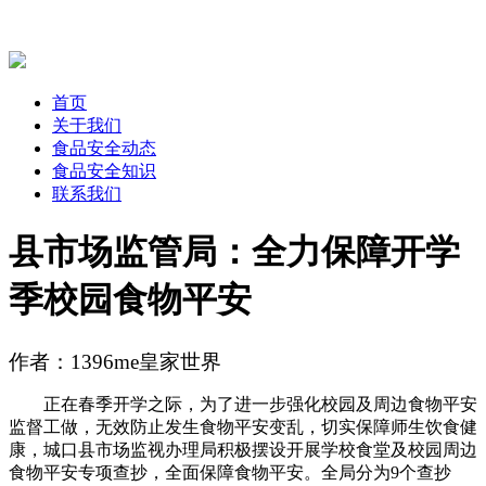
首页
关于我们
食品安全动态
食品安全知识
联系我们
县市场监管局：全力保障开学
季校园食物平安
作者：1396me皇家世界
正在春季开学之际，为了进一步强化校园及周边食物平安
监督工做，无效防止发生食物平安变乱，切实保障师生饮食健
康，城口县市场监视办理局积极摆设开展学校食堂及校园周边
食物平安专项查抄，全面保障食物平安。全局分为9个查抄