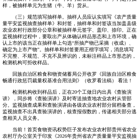
样，被抽样单元为生猪（牛、羊）货从。
（三）规范填写抽样单。抽样人员应认实填写《农产质量
量平安监视抽查抽样单》和封签，抽样单和封签该当加盖县级
农业农村行政部分公章和被抽样单元签字、盖印、捺印。正在
监视抽样过程中，要取出产从体确认样品形态和上市环境，确
认上市的该当正在抽样单上勾选“所抽产物已采摘（收成）、
确定为上市产物”。抽样单和封签要用正楷字填写，消息填写
不完整、不规范、不克不及辨识的，未标注样品上市形态的，
检测机构可拒收样品。
回族自治区粮食和物资储蓄局公开收罗《回族自治区粮食
畅通行政惩罚裁量权基准合用法则》（收罗看法稿） 看法！
检测机构收到样品后，正在20个工做日内出具《查验演
讲》，同步将《查验演讲》及时寄送抽查地农业农村从管部
分。监视抽查成果和查验演讲由各级农业农村部分留档备查，
监视抽查不出具查验演讲的，核查报假数的，传递相关部分逃
查相关人员义务。
当前！首页食物资讯权势巨子发布农业农村部贵州省农业
农村厅办公室关于印发《2026年贵州省农产质量量平安监视抽