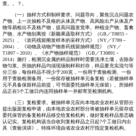
查。。？。
（一）抽样方式和制样要求。问题导向，聚焦沉点问题农
产物、上一次抽检不及格的从体及产物、高风险出产从体及产
物等易检出不及格产物，提高问题发觉率。种植业产物、畜禽
产物、水产物别离按《新颖果蔬取样方式》（GB／T8855－
2025）、《农药残留阐发样本的采样方式》（NY／T789－
2004）、《动物及动物产物兽药残留抽样规范》（NY／
T1897－2010）、《水产物抽样规范》（GB／T30891－
2014）施行，检测沉金属的样品制样时需要洗净土壤，去除杂
物匀浆。所抽的样品均须现场制样和封存，样品要充实混匀等
分三份，每份样品不得少于200克，一份用于查验检测、一份
用于查验检测备用、一份留存被抽样单元备复检（若被抽样单
元不具备保留样品前提，可书面委托抽样单元保留）。所抽样
品正在5个工做日内连同抽样单一并邮寄至检测机构。
（三）复检要求。被抽样单元应向本地农业农村从管部分
提出版面复检申请，由本地农业农村部分将被抽样单元留存或
委托保管的备复检样品移交给复检机构，做好复检样品形态确
认记实。复检机构该当自收到复检样品之日起7个工做日内出
具《查验演讲》。特殊环境由省农业农村厅指定复检机构。