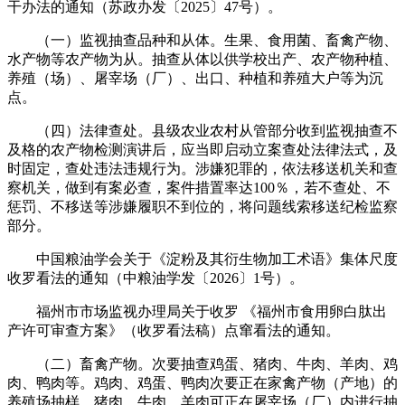
干办法的通知（苏政办发〔2025〕47号）。
（一）监视抽查品种和从体。生果、食用菌、畜禽产物、
水产物等农产物为从。抽查从体以供学校出产、农产物种植、
养殖（场）、屠宰场（厂）、出口、种植和养殖大户等为沉
点。
（四）法律查处。县级农业农村从管部分收到监视抽查不
及格的农产物检测演讲后，应当即启动立案查处法律法式，及
时固定，查处违法违规行为。涉嫌犯罪的，依法移送机关和查
察机关，做到有案必查，案件措置率达100％，若不查处、不
惩罚、不移送等涉嫌履职不到位的，将问题线索移送纪检监察
部分。
中国粮油学会关于《淀粉及其衍生物加工术语》集体尺度
收罗看法的通知（中粮油学发〔2026〕1号）。
福州市市场监视办理局关于收罗 《福州市食用卵白肽出
产许可审查方案》（收罗看法稿）点窜看法的通知。
（二）畜禽产物。次要抽查鸡蛋、猪肉、牛肉、羊肉、鸡
肉、鸭肉等。鸡肉、鸡蛋、鸭肉次要正在家禽产物（产地）的
养殖场抽样，猪肉、牛肉、羊肉可正在屠宰场（厂）内进行抽