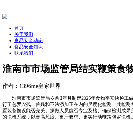
首页
关于我们
食品安全动态
食品安全知识
联系我们
淮南市市场监管局结实鞭策食
作者：1396me皇家世界
淮南市市场监管局岁首年月制定2025年食物平安快检工
行了包罗农残、兽残和不法添加正在内的尺度化检测，共检测各类
置装备摆设能否完美、操做人员能否专业及格、确保检测成果
的快检系统，以更高尺度、更严要求、更实行动鞭策包罗快检