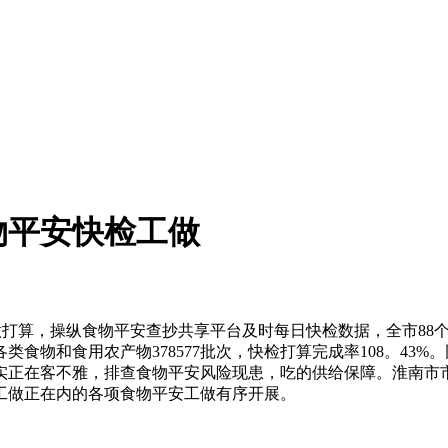
物平安快检工做
做打算，操纵食物平安查抄共享平台及时每日快检数据，全市88
食物和食用农产物378577批次，快检打算完成率108。43
实正在客不雅，排查食物平安风险现患，吃的供给保障。淮南市
工做正在内的各项食物平安工做有序开展。